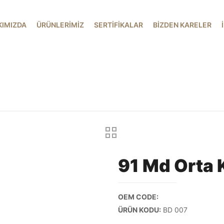
KIMIZDA
ÜRÜNLERİMİZ
SERTİFİKALAR
BİZDEN KARELER
91 Md Orta 
OEM CODE:
ÜRÜN KODU:
BD 007