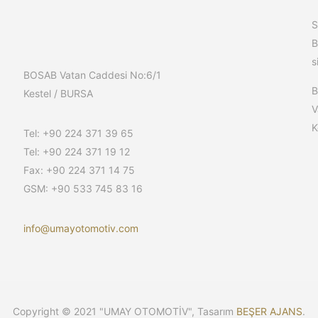
S
B
s
BOSAB Vatan Caddesi No:6/1
Kestel / BURSA
V
K
Tel: +90 224 371 39 65
Tel: +90 224 371 19 12
Fax: +90 224 371 14 75
GSM: +90 533 745 83 16
info@umayotomotiv.com
Copyright © 2021 "UMAY OTOMOTİV", Tasarım
BEŞER AJANS
.