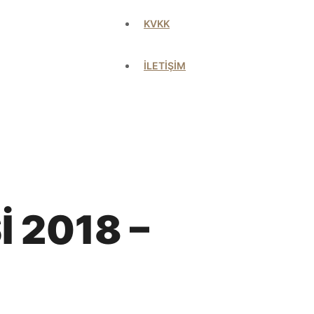
KVKK
İLETİŞİM
 2018 –