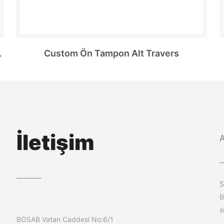
L
Custom Ön Tampon Alt Travers
İletişim
S
B
s
BOSAB Vatan Caddesi No:6/1