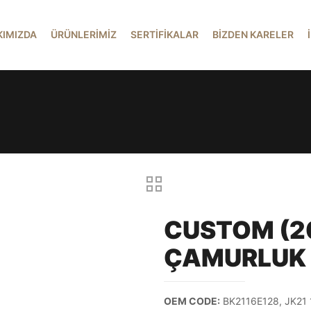
KIMIZDA
ÜRÜNLERİMİZ
SERTİFİKALAR
BİZDEN KARELER
CUSTOM (2
ÇAMURLUK
OEM CODE:
BK2116E128, JK21 