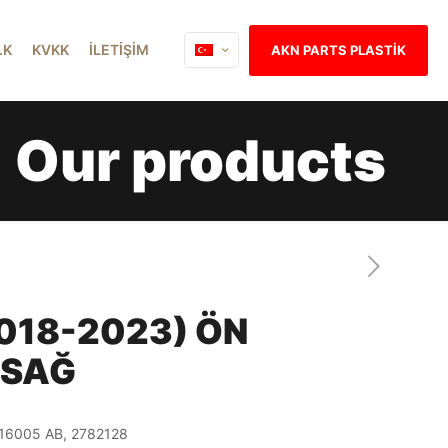
İ.K
KVKK
İLETİŞİM
AKN PARTS PLASTİK
Our products
018-2023) ÖN
 SAĞ
16005 AB, 2782128