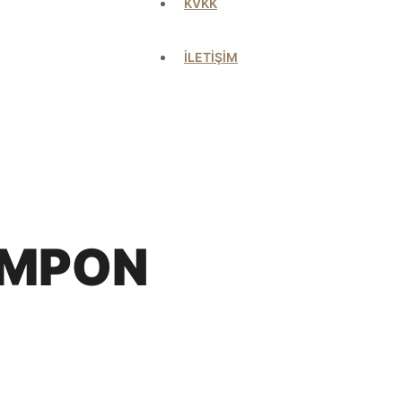
KVKK
İLETİŞİM
AMPON