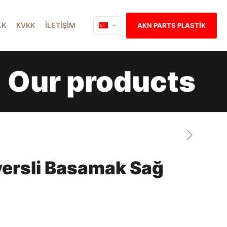
İ.K
KVKK
İLETİŞİM
AKN PARTS PLASTİK
Our products
ersli Basamak Sağ