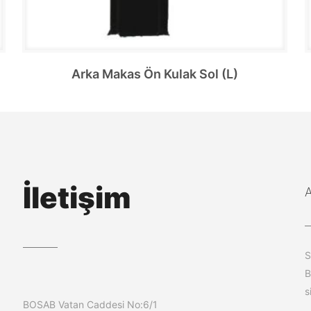
Arka Makas Ön Kulak Sol (L)
İletişim
S
B
s
BOSAB Vatan Caddesi No:6/1