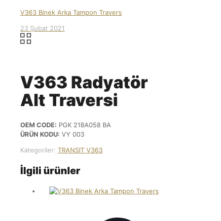
V363 Binek Arka Tampon Travers
23 Şubat 2021
V363 Radyatör
Alt Traversi
OEM CODE:
PGK 218A058 BA
ÜRÜN KODU:
VY 003
Kategoriler:
TRANSIT V363
İlgili ürünler