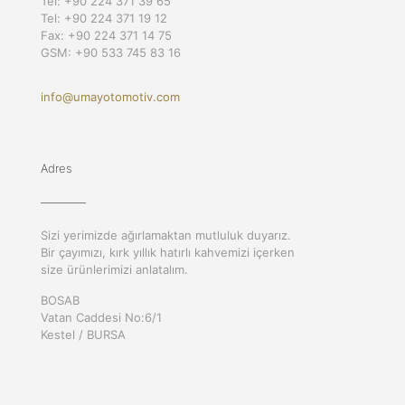
Tel: +90 224 371 39 65
Tel: +90 224 371 19 12
Fax: +90 224 371 14 75
GSM: +90 533 745 83 16
info@umayotomotiv.com
Adres
Sizi yerimizde ağırlamaktan mutluluk duyarız.
Bir çayımızı, kırk yıllık hatırlı kahvemizi içerken
size ürünlerimizi anlatalım.
BOSAB
Vatan Caddesi No:6/1
Kestel / BURSA