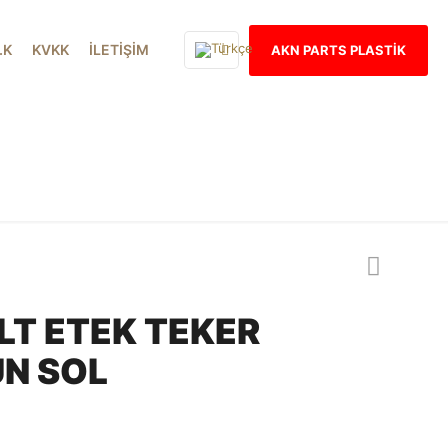
İ.K
KVKK
İLETİŞİM
AKN PARTS PLASTİK
Our products
LT ETEK TEKER
UN SOL