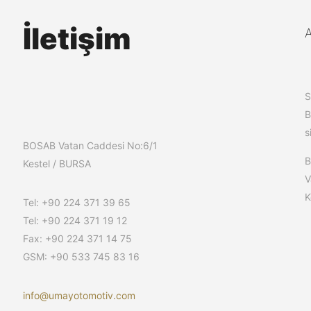
İletişim
S
B
s
BOSAB Vatan Caddesi No:6/1
Kestel / BURSA
V
K
Tel: +90 224 371 39 65
Tel: +90 224 371 19 12
Fax: +90 224 371 14 75
GSM: +90 533 745 83 16
info@umayotomotiv.com