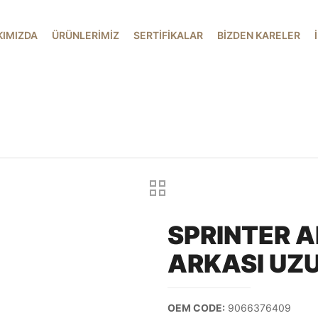
KIMIZDA
ÜRÜNLERİMİZ
SERTİFİKALAR
BİZDEN KARELER
SPRINTER A
ARKASI UZ
OEM CODE:
9066376409