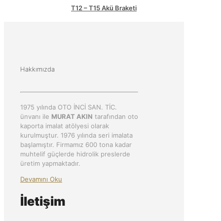
T12 – T15 Akü Braketi
Hakkımızda
1975 yılında OTO İNCİ SAN. TİC.
ünvanı ile
MURAT AKIN
tarafından oto
kaporta imalat atölyesi olarak
kurulmuştur. 1976 yılında seri imalata
başlamıştır. Firmamız 600 tona kadar
muhtelif güçlerde hidrolik preslerde
üretim yapmaktadır.
Devamını Oku
İletişim