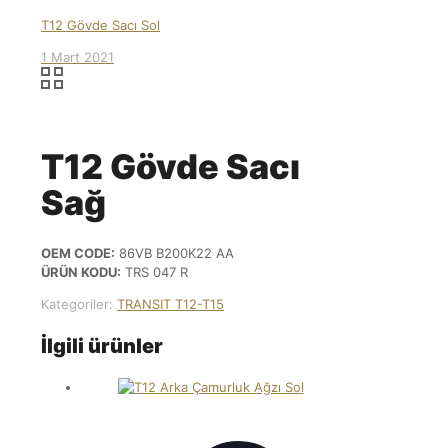
T12 Gövde Sacı Sol
1 Mart 2021
T12 Gövde Sacı
Sağ
OEM CODE:
86VB B200K22 AA
ÜRÜN KODU:
TRS 047 R
Kategoriler:
TRANSIT T12-T15
İlgili ürünler