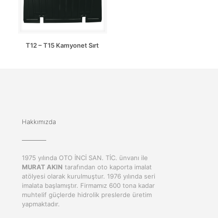
T12 – T15 Kamyonet Sırt
Hakkımızda
1975 yılında OTO İNCİ SAN. TİC. ünvanı ile
MURAT AKIN
tarafından oto kaporta imalat
atölyesi olarak kurulmuştur. 1976 yılında seri
imalata başlamıştır. Firmamız 600 tona kadar
muhtelif güçlerde hidrolik preslerde üretim
yapmaktadır.