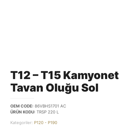
T12 – T15 Kamyonet
Tavan Oluğu Sol
OEM CODE:
86VBHS1701 AC
ÜRÜN KODU:
TRSP 220 L
Kategoriler:
P120 - P190