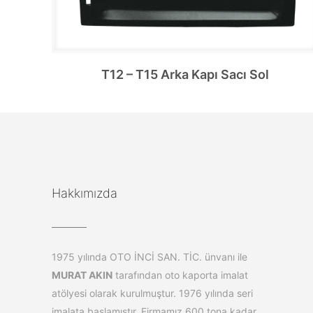
T12 – T15 Arka Kapı Sacı Sol
Hakkımızda
1975 yılında OTO İNCİ SAN. TİC. ünvanı ile
MURAT AKIN
tarafından oto kaporta imalat
atölyesi olarak kurulmuştur. 1976 yılında seri
imalata başlamıştır. Firmamız 600 tona kadar