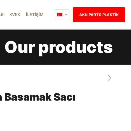
İ.K
KVKK
İLETİŞİM
AKN PARTS PLASTİK
Our products
n Basamak Sacı