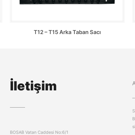
T12 – T15 Arka Taban Sacı
İletişim
S
B
s
BOSAB Vatan Caddesi No:6/1