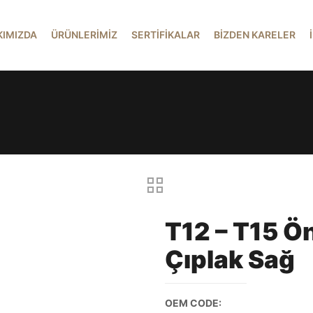
KIMIZDA
ÜRÜNLERİMİZ
SERTİFİKALAR
BİZDEN KARELER
T12 – T15 Ö
Çıplak Sağ
OEM CODE: