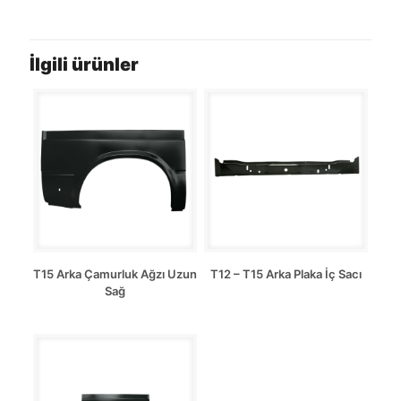
İlgili ürünler
T15 Arka Çamurluk Ağzı Uzun
T12 – T15 Arka Plaka İç Sacı
Sağ