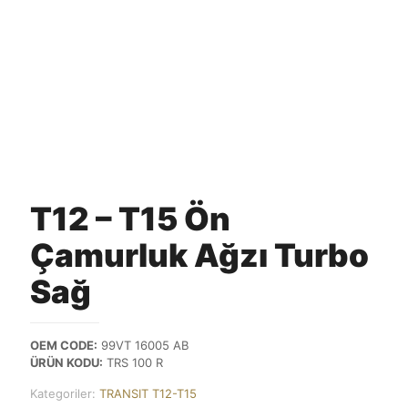
T12 – T15 Ön
Çamurluk Ağzı Turbo
Sağ
OEM CODE:
99VT 16005 AB
ÜRÜN KODU:
TRS 100 R
Kategoriler:
TRANSIT T12-T15