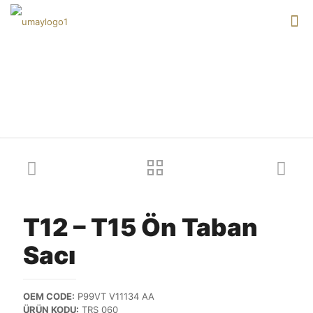
Our products
T12 – T15 Ön Taban
Sacı
OEM CODE:
P99VT V11134 AA
ÜRÜN KODU:
TRS 060