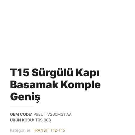
T15 Sürgülü Kapı
Basamak Komple
Geniş
OEM CODE:
P98UT V200M31 AA
ÜRÜN KODU:
TRS 008
Kategoriler:
TRANSIT T12-T15