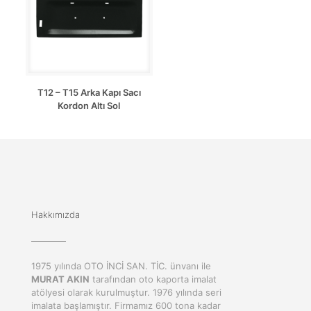
T12 – T15 Arka Kapı Sacı
Kordon Altı Sol
Hakkımızda
1975 yılında OTO İNCİ SAN. TİC. ünvanı ile
MURAT AKIN
tarafından oto kaporta imalat
atölyesi olarak kurulmuştur. 1976 yılında seri
imalata başlamıştır. Firmamız 600 tona kadar