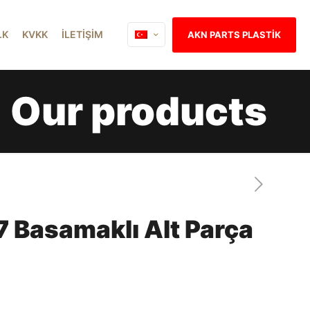
İ.K
KVKK
İLETİŞİM
AKN PARTS PLASTİK
Our products
 Basamaklı Alt Parça