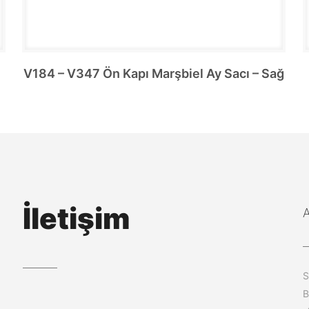
V184 – V347 Ön Kapı Marşbiel Ay Sacı – Sağ
İletişim
S
B