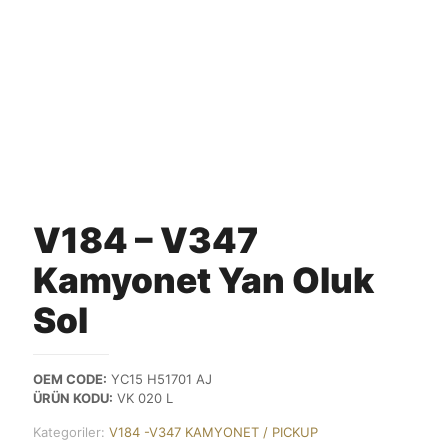
V184 – V347
Kamyonet Yan Oluk
Sol
OEM CODE:
YC15 H51701 AJ
ÜRÜN KODU:
VK 020 L
Kategoriler:
V184 -V347 KAMYONET / PICKUP