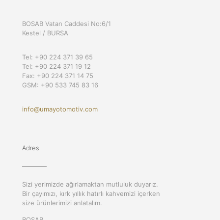
BOSAB Vatan Caddesi No:6/1
Kestel / BURSA
Tel: +90 224 371 39 65
Tel: +90 224 371 19 12
Fax: +90 224 371 14 75
GSM: +90 533 745 83 16
info@umayotomotiv.com
Adres
Sizi yerimizde ağırlamaktan mutluluk duyarız.
Bir çayımızı, kırk yıllık hatırlı kahvemizi içerken
size ürünlerimizi anlatalım.
BOSAB