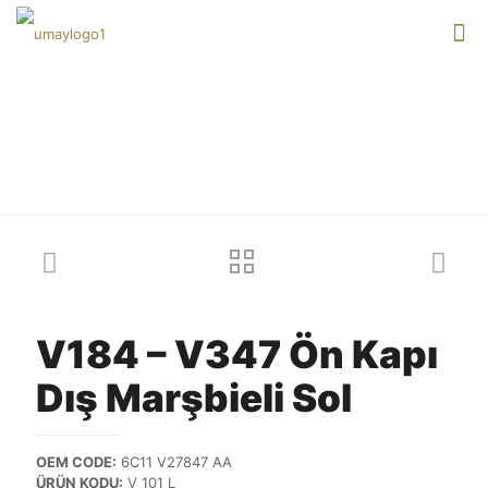
Our products
V184 – V347 Ön Kapı
Dış Marşbieli Sol
OEM CODE:
6C11 V27847 AA
ÜRÜN KODU:
V 101 L