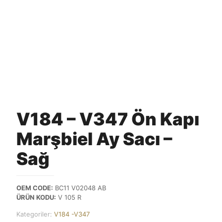
V184 – V347 Ön Kapı
Marşbiel Ay Sacı –
Sağ
OEM CODE:
BC11 V02048 AB
ÜRÜN KODU:
V 105 R
Kategoriler:
V184 -V347