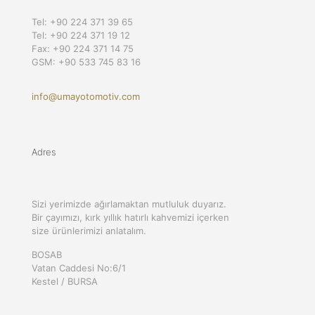
Tel: +90 224 371 39 65
Tel: +90 224 371 19 12
Fax: +90 224 371 14 75
GSM: +90 533 745 83 16
info@umayotomotiv.com
Adres
Sizi yerimizde ağırlamaktan mutluluk duyarız.
Bir çayımızı, kırk yıllık hatırlı kahvemizi içerken
size ürünlerimizi anlatalım.
BOSAB
Vatan Caddesi No:6/1
Kestel / BURSA