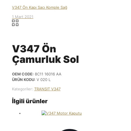
V347 Ön Kapı Sacı Komple Sağ
1 Mart 2021
V347 Ön
Çamurluk Sol
OEM CODE:
8C11 16016 AA
ÜRÜN KODU:
V 020 L
Kategoriler:
TRANSIT V347
İlgili ürünler