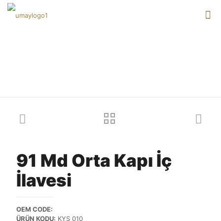
Our products
91 Md Orta Kapı İç
İlavesi
OEM CODE:
ÜRÜN KODU:
KYS 010