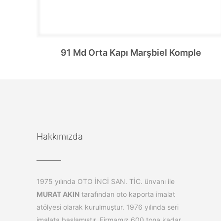
91 Md Orta Kapı Marşbiel Komple
Hakkımızda
1975 yılında OTO İNCİ SAN. TİC. ünvanı ile
MURAT AKIN
tarafından oto kaporta imalat
atölyesi olarak kurulmuştur. 1976 yılında seri
imalata başlamıştır. Firmamız 600 tona kadar