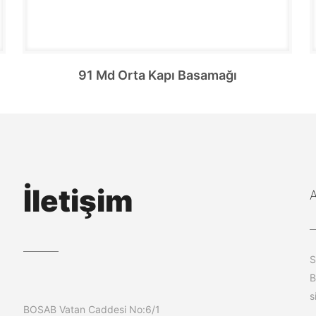
91 Md Orta Kapı Basamağı
İletişim
S
B
s
BOSAB Vatan Caddesi No:6/1