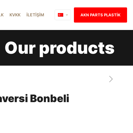
İ.K
KVKK
İLETİŞİM
AKN PARTS PLASTİK
Our products
aversi Bonbeli