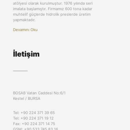
atölyesi olarak kurulmuştur. 1976 yılında seri
imalata başlamıştır. Firmamız 600 tona kadar
muhtelif güçlerde hidrolik preslerde üretim
yapmaktadır.
Devamını Oku
İletişim
BOSAB Vatan Caddesi No:6/1
Kestel / BURSA
Tel: +90 224 371 39 65
Tel: +90 224 371 19 12
Fax: +90 224 371 14 75
GSM: +90 533 745 83 16