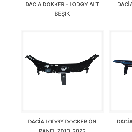
DACİA DOKKER – LODGY ALT
DACİ
BEŞİK
DACİA LODGY DOCKER ÖN
DACİ
PANEL 2013-2022