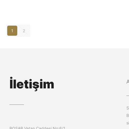
1
2
İletişim
S
B
s
BOSAB Vatan Caddesi No:6/1