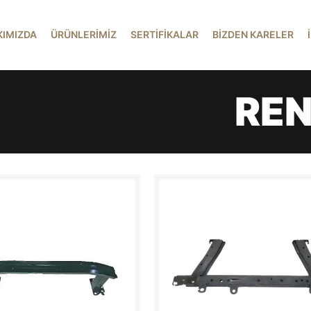
KIMIZDA
ÜRÜNLERİMİZ
SERTİFİKALAR
BİZDEN KARELER
REN