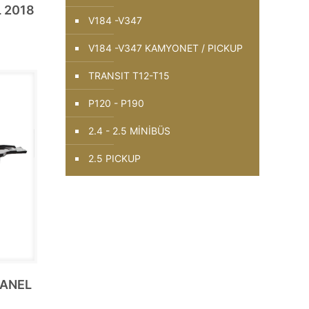
 2018
V184 -V347
V184 -V347 KAMYONET / PICKUP
TRANSIT T12-T15
P120 - P190
2.4 - 2.5 MİNİBÜS
2.5 PICKUP
PANEL