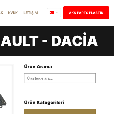
İ.K
KVKK
İLETİŞİM
AKN PARTS PLASTİK
AULT - DACİA
Ürün Arama
Ürün Kategorileri