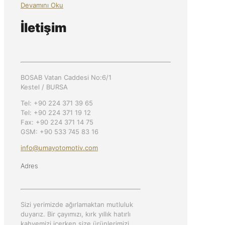
Devamını Oku
İletişim
BOSAB Vatan Caddesi No:6/1
Kestel / BURSA
Tel: +90 224 371 39 65
Tel: +90 224 371 19 12
Fax: +90 224 371 14 75
GSM: +90 533 745 83 16
info@umayotomotiv.com
Adres
Sizi yerimizde ağırlamaktan mutluluk
duyarız. Bir çayımızı, kırk yıllık hatırlı
kahvemizi içerken size ürünlerimizi