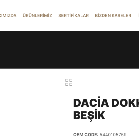
KIMIZDA
ÜRÜNLERİMİZ
SERTİFİKALAR
BİZDEN KARELER
DACİA DOKK
BEŞİK
OEM CODE:
544010575R