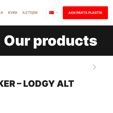
İ.K
KVKK
İLETİŞİM
AKN PARTS PLASTİK
Our products
ER – LODGY ALT