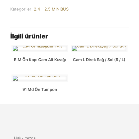
Kategoriler:
2.4 - 2.5 MİNİBÜS
İlgili ürünler
E.M Ön Kapı Cam Alt Kızağı
Cam L Direk Sağ / Sol (R / L)
91 Md Ön Tampon
Hakkımızda