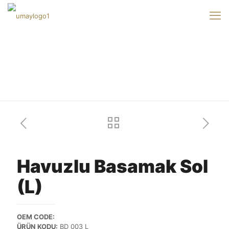
Our products
Havuzlu Basamak Sol
(L)
OEM CODE:
ÜRÜN KODU:
BD 003 L