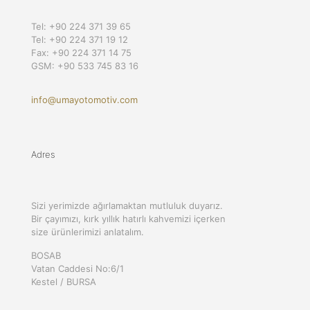
Tel: +90 224 371 39 65
Tel: +90 224 371 19 12
Fax: +90 224 371 14 75
GSM: +90 533 745 83 16
info@umayotomotiv.com
Adres
Sizi yerimizde ağırlamaktan mutluluk duyarız.
Bir çayımızı, kırk yıllık hatırlı kahvemizi içerken
size ürünlerimizi anlatalım.
BOSAB
Vatan Caddesi No:6/1
Kestel / BURSA