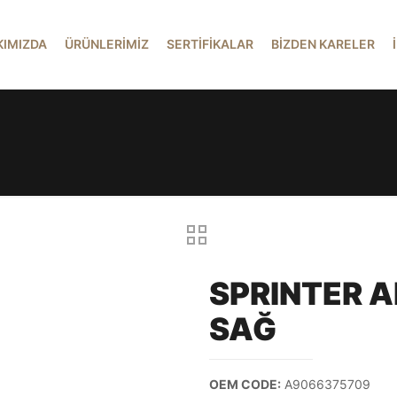
KIMIZDA
ÜRÜNLERİMİZ
SERTİFİKALAR
BİZDEN KARELER
SPRINTER A
SAĞ
OEM CODE:
A9066375709