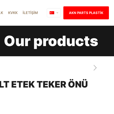
İ.K
KVKK
İLETİŞİM
AKN PARTS PLASTİK
Our products
LT ETEK TEKER ÖNÜ