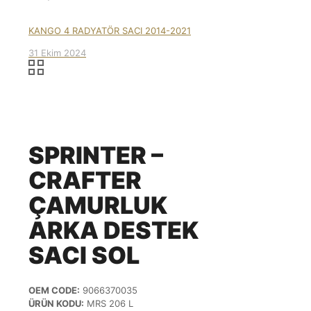
KANGO 4 RADYATÖR SACI 2014-2021
31 Ekim 2024
SPRINTER –
CRAFTER
ÇAMURLUK
ARKA DESTEK
SACI SOL
OEM CODE:
9066370035
ÜRÜN KODU:
MRS 206 L