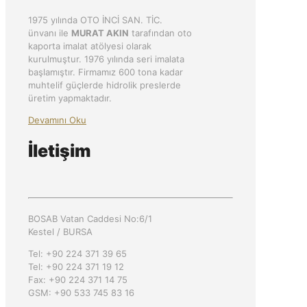
1975 yılında OTO İNCİ SAN. TİC.
ünvanı ile
MURAT AKIN
tarafından oto
kaporta imalat atölyesi olarak
kurulmuştur. 1976 yılında seri imalata
başlamıştır. Firmamız 600 tona kadar
muhtelif güçlerde hidrolik preslerde
üretim yapmaktadır.
Devamını Oku
İletişim
BOSAB Vatan Caddesi No:6/1
Kestel / BURSA
Tel: +90 224 371 39 65
Tel: +90 224 371 19 12
Fax: +90 224 371 14 75
GSM: +90 533 745 83 16