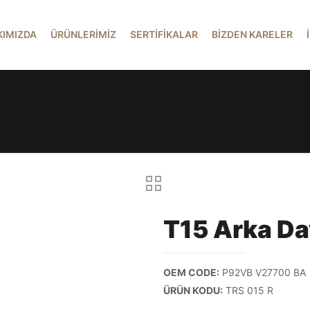
KIMIZDA
ÜRÜNLERİMİZ
SERTİFİKALAR
BİZDEN KARELER
T15 Arka D
OEM CODE:
P92VB V27700 BA
ÜRÜN KODU:
TRS 015 R