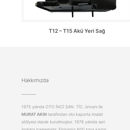
T12 – T15 Akü Yeri Sağ
Hakkımızda
1975 yılında OTO İNCİ SAN. TİC. ünvanı ile
MURAT AKIN
tarafından oto kaporta imalat
atölyesi olarak kurulmuştur. 1976 yılında seri
imalata başlamıştır. Firmamız 600 tona kadar