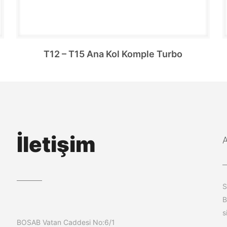
T12 – T15 Ana Kol Komple Turbo
İletişim
S
B
s
BOSAB Vatan Caddesi No:6/1