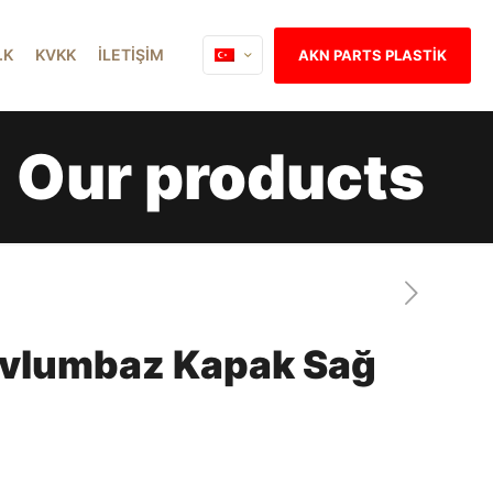
İ.K
KVKK
İLETİŞİM
AKN PARTS PLASTİK
Our products
avlumbaz Kapak Sağ