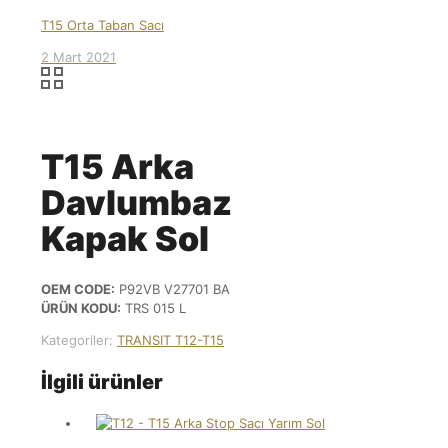
T15 Orta Taban Sacı
2 Mart 2021
T15 Arka
Davlumbaz
Kapak Sol
OEM CODE:
P92VB V27701 BA
ÜRÜN KODU:
TRS 015 L
Kategoriler:
TRANSIT T12-T15
İlgili ürünler