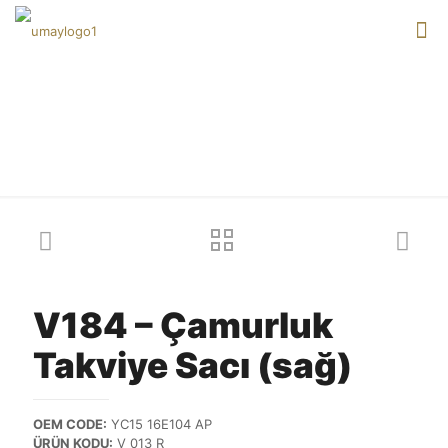
Our products
V184 – Çamurluk
Takviye Sacı (sağ)
OEM CODE:
YC15 16E104 AP
ÜRÜN KODU:
V 013 R