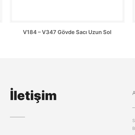
V184 – V347 Gövde Sacı Uzun Sol
İletişim
S
B