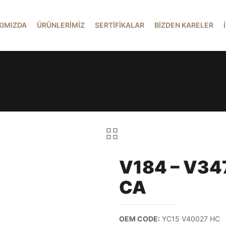
KIMIZDA
ÜRÜNLERİMİZ
SERTİFİKALAR
BİZDEN KARELER
V184 – V347
CA
OEM CODE:
YC15 V40027 HC