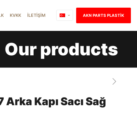
İ.K
KVKK
İLETİŞİM
AKN PARTS PLASTİK
Our products
 Arka Kapı Sacı Sağ