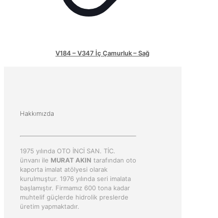
V184 – V347 İç Çamurluk – Sağ
Hakkımızda
1975 yılında OTO İNCİ SAN. TİC.
ünvanı ile
MURAT AKIN
tarafından oto
kaporta imalat atölyesi olarak
kurulmuştur. 1976 yılında seri imalata
başlamıştır. Firmamız 600 tona kadar
muhtelif güçlerde hidrolik preslerde
üretim yapmaktadır.