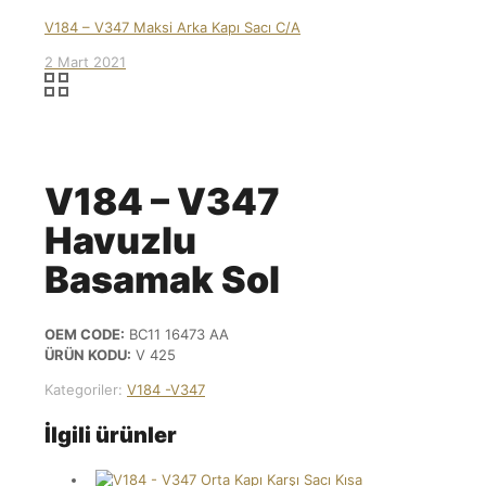
V184 – V347 Maksi Arka Kapı Sacı C/A
2 Mart 2021
V184 – V347
Havuzlu
Basamak Sol
OEM CODE:
BC11 16473 AA
ÜRÜN KODU:
V 425
Kategoriler:
V184 -V347
İlgili ürünler