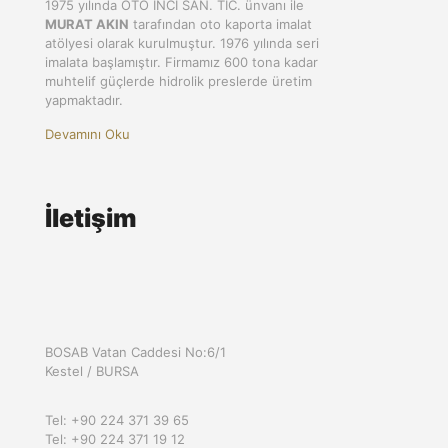
1975 yılında OTO İNCİ SAN. TİC. ünvanı ile
MURAT AKIN
tarafından oto kaporta imalat
atölyesi olarak kurulmuştur. 1976 yılında seri
imalata başlamıştır. Firmamız 600 tona kadar
muhtelif güçlerde hidrolik preslerde üretim
yapmaktadır.
Devamını Oku
İletişim
BOSAB Vatan Caddesi No:6/1
Kestel / BURSA
Tel: +90 224 371 39 65
Tel: +90 224 371 19 12