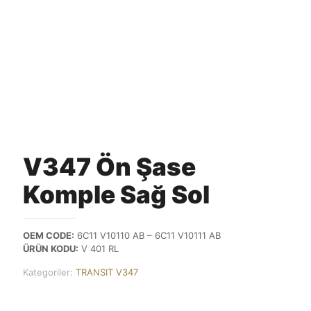
V347 Ön Şase
Komple Sağ Sol
OEM CODE:
6C11 V10110 AB – 6C11 V10111 AB
ÜRÜN KODU:
V 401 RL
Kategoriler:
TRANSIT V347