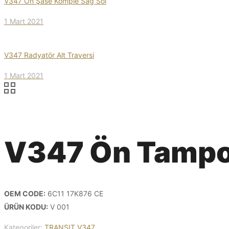
V347 Ön Şase Komple Sağ Sol
1 Mart 2021
V347 Radyatör Alt Traversi
1 Mart 2021
V347 Ön Tampon
OEM CODE:
6C11 17K876 CE
ÜRÜN KODU:
V 001
Kategoriler:
TRANSIT V347