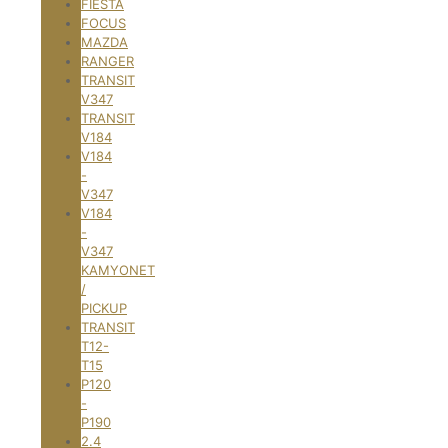
FİESTA
FOCUS
MAZDA
RANGER
TRANSIT
V347
TRANSIT
V184
V184
-
V347
V184
-
V347
KAMYONET
/
PICKUP
TRANSIT
T12-
T15
P120
-
P190
2.4