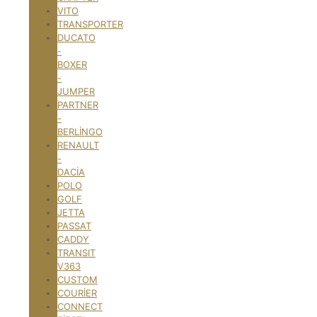
VITO
TRANSPORTER
DUCATO
-
BOXER
-
JUMPER
PARTNER
-
BERLİNGO
RENAULT
-
DACİA
POLO
GOLF
JETTA
PASSAT
CADDY
TRANSIT
V363
CUSTOM
COURİER
CONNECT