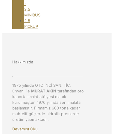
-
2.5
MİNİBÜS
2.5
PICKUP
Hakkımızda
1975 yılında OTO İNCİ SAN. TİC.
ünvanı ile
MURAT AKIN
tarafından oto
kaporta imalat atölyesi olarak
kurulmuştur. 1976 yılında seri imalata
başlamıştır. Firmamız 600 tona kadar
muhtelif güçlerde hidrolik preslerde
üretim yapmaktadır.
Devamını Oku