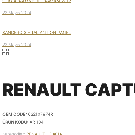
CLİO 4 RADYATÖR TRAVERSİ 2013
22 Mayıs 2024
SANDERO 3 – TALİANT ÖN PANEL
22 Mayıs 2024
RENAULT CAPT
OEM CODE:
622107974R
ÜRÜN KODU:
AR 104
Kategoriler:
RENAULT - DACİA