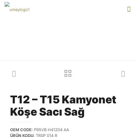
Our products
T12 – T15 Kamyonet
Köşe Sacı Sağ
OEM CODE:
P95VB H41204 AA
ÜRÜN KODU:
TRSP 014 R