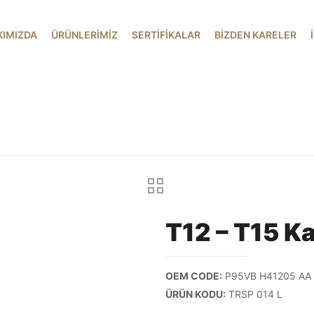
KIMIZDA
ÜRÜNLERİMİZ
SERTİFİKALAR
BİZDEN KARELER
T12 – T15 K
OEM CODE:
P95VB H41205 AA
ÜRÜN KODU:
TRSP 014 L