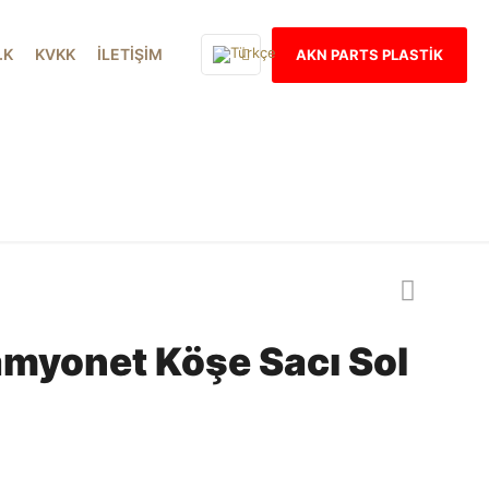
İ.K
KVKK
İLETİŞİM
AKN PARTS PLASTİK
Our products
amyonet Köşe Sacı Sol