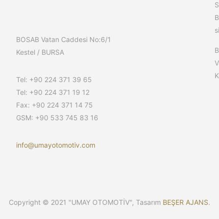
S
B
s
BOSAB Vatan Caddesi No:6/1
Kestel / BURSA
V
K
Tel: +90 224 371 39 65
Tel: +90 224 371 19 12
Fax: +90 224 371 14 75
GSM: +90 533 745 83 16
info@umayotomotiv.com
Copyright © 2021 "UMAY OTOMOTİV", Tasarım
BEŞER AJANS
.