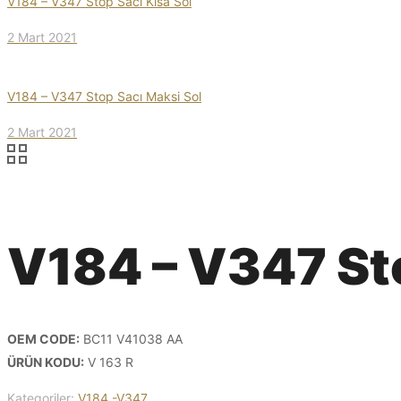
V184 – V347 Stop Sacı Kısa Sol
2 Mart 2021
V184 – V347 Stop Sacı Maksi Sol
2 Mart 2021
V184 – V347 St
OEM CODE:
BC11 V41038 AA
ÜRÜN KODU:
V 163 R
Kategoriler:
V184 -V347