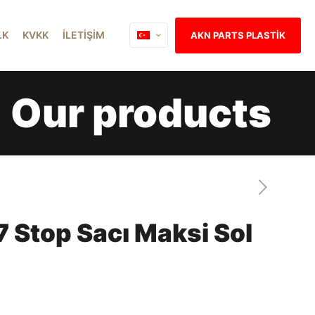
İ.K
KVKK
İLETİŞİM
AKN PARTS PLASTİK
Our products
 Stop Sacı Maksi Sol