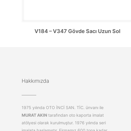
V184 – V347 Gövde Sacı Uzun Sol
Hakkımızda
1975 yılında OTO İNCİ SAN. TİC. ünvanı ile
MURAT AKIN
tarafından oto kaporta imalat
atölyesi olarak kurulmuştur. 1976 yılında seri
imalata başlamıştır. Firmamız 600 tona kadar