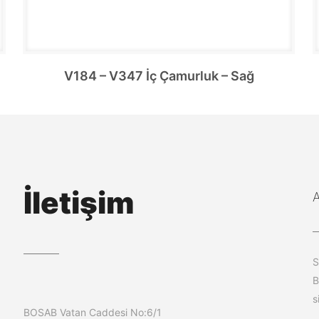
V184 – V347 İç Çamurluk – Sağ
İletişim
S
B
s
BOSAB Vatan Caddesi No:6/1