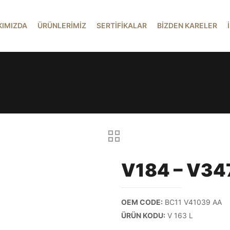
KIMIZDA
ÜRÜNLERİMİZ
SERTİFİKALAR
BİZDEN KARELER
V184 – V347
OEM CODE:
BC11 V41039 AA
ÜRÜN KODU:
V 163 L