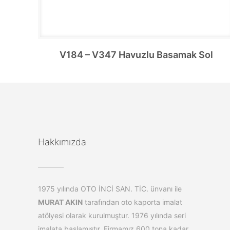
V184 – V347 Havuzlu Basamak Sol
Hakkımızda
1975 yılında OTO İNCİ SAN. TİC. ünvanı ile
MURAT AKIN
tarafından oto kaporta imalat
atölyesi olarak kurulmuştur. 1976 yılında seri
imalata başlamıştır. Firmamız 600 tona kadar