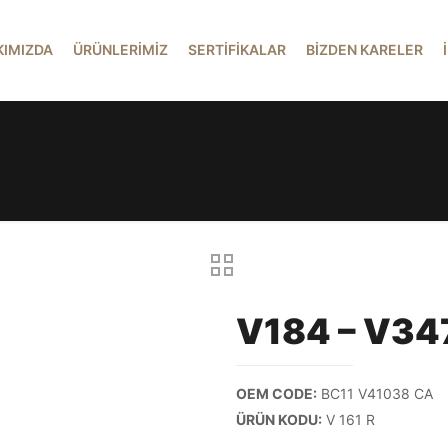
KIMIZDA
ÜRÜNLERİMİZ
SERTİFİKALAR
BİZDEN KARELER
V184 – V347
OEM CODE:
BC11 V41038 CA
ÜRÜN KODU:
V 161 R