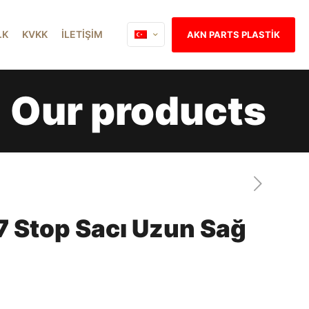
İ.K
KVKK
İLETİŞİM
AKN PARTS PLASTİK
Our products
 Stop Sacı Uzun Sağ