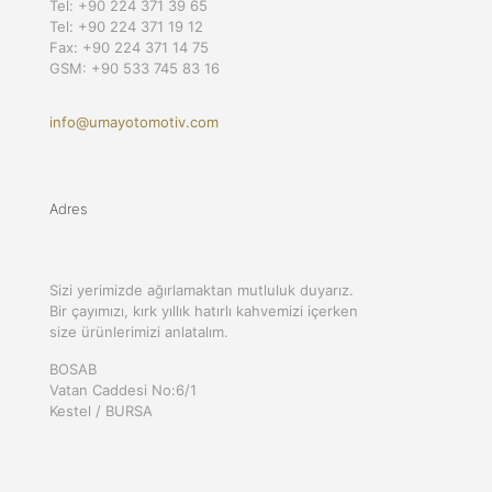
Tel: +90 224 371 39 65
Tel: +90 224 371 19 12
Fax: +90 224 371 14 75
GSM: +90 533 745 83 16
info@umayotomotiv.com
Adres
Sizi yerimizde ağırlamaktan mutluluk duyarız.
Bir çayımızı, kırk yıllık hatırlı kahvemizi içerken
size ürünlerimizi anlatalım.
BOSAB
Vatan Caddesi No:6/1
Kestel / BURSA