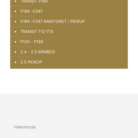
TRANSIT V184
V184 -V347
V184 -V347 KAMYONET / PICKUP
TRANSIT T12-T15
P120 - P190
2.4 - 2.5 MİNİBÜS
2.5 PICKUP
Hakkımızda